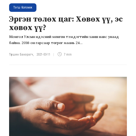
Тэгш боломж
Эргэн төлөх цаг: Хөвөх үү, эс
хөвөх үү?
Монгол Улсын үндэсний мөнгөн тэмдэгтийн ханш навс унаад
байна. 2016 он гарсаар төгрөг маань 24...
Түвшин Банзрагч
,
2021-03-11
7 min