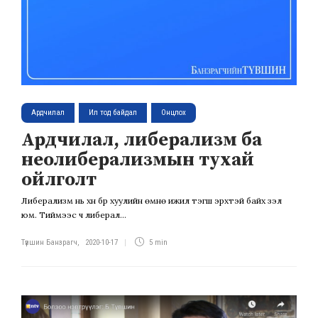
Ардчилал
Ил тод байдал
Онцлох
Ардчилал, либерализм ба
неолиберализмын тухай
ойлголт
Либерализм нь хүн бүр хуулийн өмнө ижил тэгш эрхтэй байх үзэл
юм. Тиймээс ч либерал...
Түвшин Банзрагч
,
2020-10-17
5 min