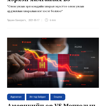
"Олон улсын эрүүл мэндийн хямрал эцэстээ олон улсын
ардчиллын хямралын нэг хэсэг боллоо"
Түвшин Банзрагч
,
2021-05-17
6 min
Ардчилал
Ил тод байдал
Онцлох