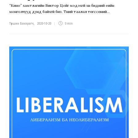
“Кино” хамтлагийн Виктор Цойг мэдэхгүй хүн бидний үеийн
монголчууд дунд байхгүй биз. Түүний таалал төгссөний...
Түвшин Банзрагч
,
2020-10-20
3 min