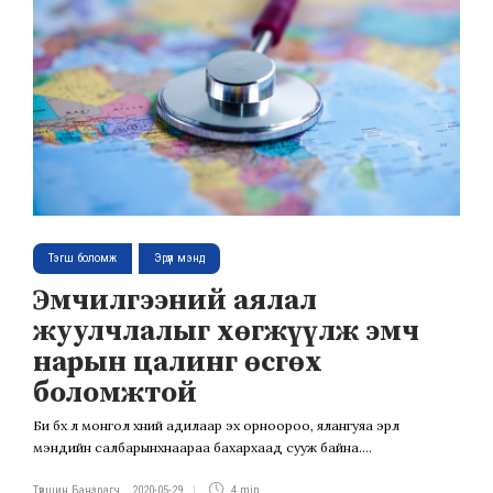
Тэгш боломж
Эрүүл мэнд
Эмчилгээний аялал
жуулчлалыг хөгжүүлж эмч
нарын цалинг өсгөх
боломжтой
Би бүх л монгол хүний адилаар эх орноороо, ялангуяа эрүүл
мэндийн салбарынхнаараа бахархаад сууж байна....
Түвшин Банзрагч
,
2020-05-29
4 min