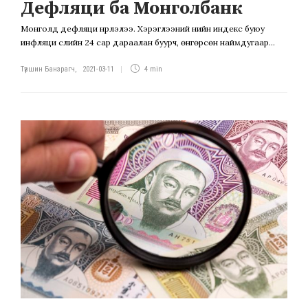
Дефляци ба Монголбанк
Монголд дефляци нүүрлэлээ. Хэрэглээний үнийн индекс буюу
инфляци сүүлийн 24 сар дараалан буурч, өнгөрсөн наймдугаар...
Түвшин Банзрагч
,
2021-03-11
4 min