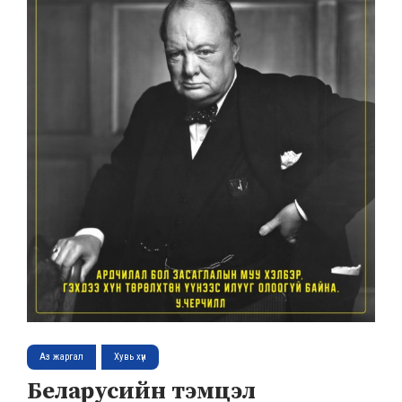
Аз жаргал
Хувь хүн
Беларусийн тэмцэл