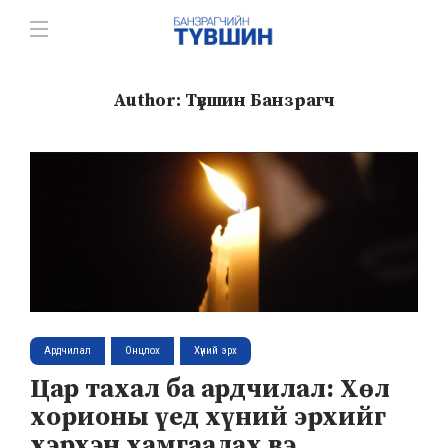
Author:
Түвшин Банзрагч
Ардчилал
Онцлох
Хүний эрх
Цар тахал ба ардчилал: Хөл
хорионы үед хүний эрхийг
хэрхэн хамгаалах вэ