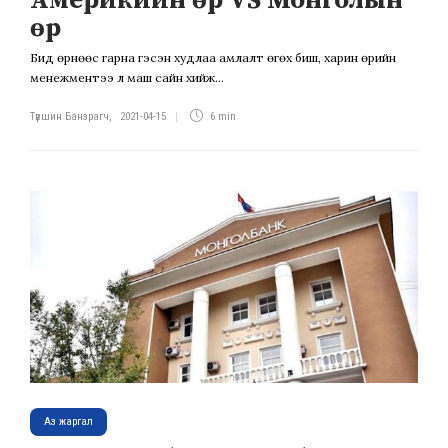
Америкийн өр VS Монголын
өр
Бид өрнөөс гарна гэсэн худлаа амлалт өгөх биш, харин өрийн
менежментээ л маш сайн хийж...
Түвшин Банзрагч
,
2021-04-15
6 min
Аз жаргал