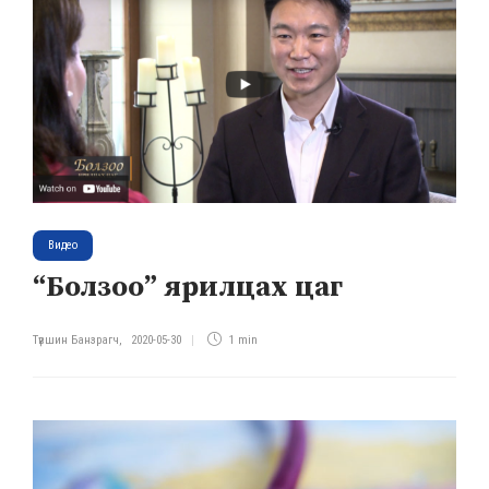
Видео
“Болзоо” ярилцах цаг
Түвшин Банзрагч
,
2020-05-30
1 min