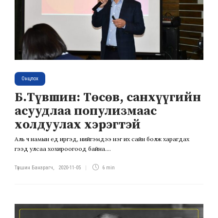
Онцлох
Б.Түвшин: Төсөв, санхүүгийн
асуудлаа популизмаас
холдуулах хэрэгтэй
Аль ч намын үед иргэд, нийгэмдээ нэг их сайн болж харагдах
гээд улсаа хохироогоод байна....
Түвшин Банзрагч
,
2020-11-05
6 min