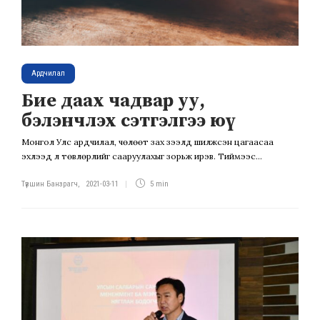
Ардчилал
Бие даах чадвар уу,
бэлэнчлэх сэтгэлгээ юү
Монгол Улс ардчилал, чөлөөт зах зээлд шилжсэн цагаасаа
эхлээд л төвлөрлийг сааруулахыг зорьж ирэв. Тиймээс...
Түвшин Банзрагч
,
2021-03-11
5 min