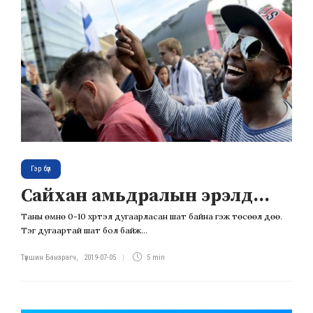
Гэр бүл
Сайхан амьдралын эрэлд…
Таны өмнө 0-10 хүртэл дугаарласан шат байна гэж төсөөл дөө.
Тэг дугаартай шат бол байж...
Түвшин Банзрагч
,
2019-07-05
5 min