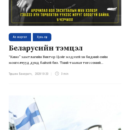
Аз жаргал
Хувь хүн
Беларусийн тэмцэл
“Кино” хамтлагийн Виктор Цойг мэдэхгүй хүн бидний үеийн
монголчууд дунд байхгүй биз. Түүний таалал төгссөний...
Түвшин Банзрагч
,
2020-10-20
3 min