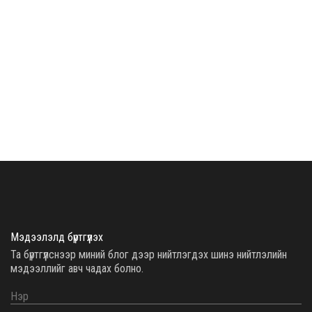
Мэдээлэлд бүртгүүлэх
Та бүртгүүлснээр миний блог дээр нийтлэгдэх шинэ нийтлэлийн
мэдээллийг авч чадах болно.