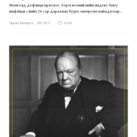
Монголд дефляци нүүрлэлээ. Хэрэглээний үнийн индекс буюу
инфляци сүүлийн 24 сар дараалан буурч, өнгөрсөн наймдугаар...
Түвшин Банзрагч
,
2021-03-11
4 min