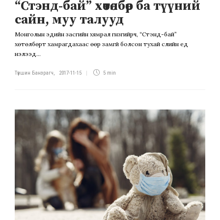
“Стэнд-бай” хөтөлбөр ба түүний
сайн, муу талууд
Монголын эдийн засгийн хямрал гүнзгийрч, “Стэнд-бай”
хөтөлбөрт хамрагдахаас өөр замгүй болсон тухай сүүлийн үед
нэлээд...
Түвшин Банзрагч
,
2017-11-15
5 min