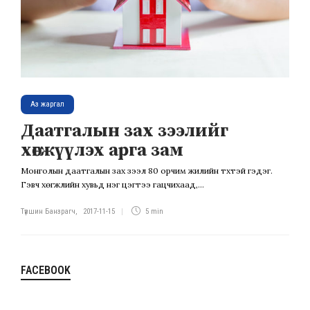
Аз жаргал
Даатгалын зах зээлийг
хөгжүүлэх арга зам
Монголын даатгалын зах зээл 80 орчим жилийн түүхтэй гэдэг.
Гэвч хөгжлийн хувьд нэг цэгтээ гацчихаад,...
Түвшин Банзрагч
,
2017-11-15
5 min
FACEBOOK