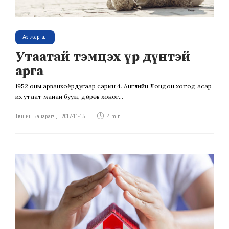
Аз жаргал
Утаатай тэмцэх үр дүнтэй
арга
1952 оны арванхоёрдугаар сарын 4. Английн Лондон хотод асар
их утаат манан бууж, дөрөв хоног...
Түвшин Банзрагч
,
2017-11-15
4 min