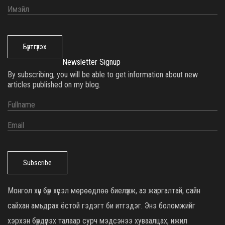
Бүртгүүлэх
Newsletter Signup
By subscribing, you will be able to get information about new
articles published on my blog.
Subscribe
Монгол хүн бүр хүсэл мөрөөдлөө биелүүлж, аз жаргалтай, сайн
сайхан амьдрах ёстой гэдэгт би итгэдэг. Энэ боломжийг
хэрхэн бүрдүүлэх талаар сурч мэдсэнээ хуваалцах, ижил