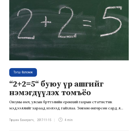
Тэгш боломж
“2+2=5“ буюу үр ашгийг
нэмэгдүүлэх томъёо
Оюуны өмч, улсын бүртгэлийн ерөнхий газрын статистик
мэдээллийг хараад нэлээд гайхлаа. Зөвхөн өнгөрсөн сард л...
Түвшин Банзрагч
,
2017-11-15
4 min