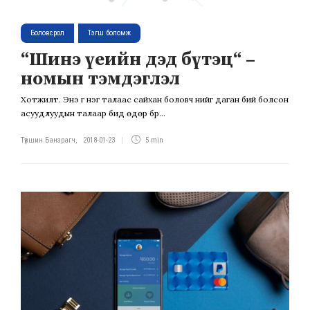
Боловсрол
Тэгш боломж
“Шинэ үеийн дэд бүтэц“ –
номын тэмдэглэл
Хотжилт. Энэ үг нэг талаас сайхан боловч үүнийг даган бий болсон
асуудлуудын талаар бид өдөр бүр...
Түвшин Банзрагч
,
2018-01-23
5 min