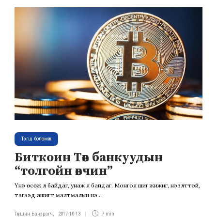
Тэгш боломж
Биткоин Төв банкуудын
“толгойн өвчин”
Үнэ өсөж л байдаг, унаж л байдаг. Монгол шиг жижиг, нээлттэй,
тэгээд ашигт малтмалын үнэ...
Түвшин Банзрагч
,
2017-10-13
7 min