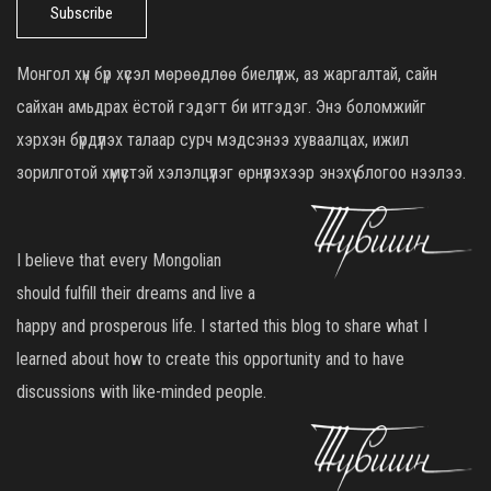
Subscribe
Монгол хүн бүр хүсэл мөрөөдлөө биелүүлж, аз жаргалтай, сайн
сайхан амьдрах ёстой гэдэгт би итгэдэг. Энэ боломжийг
хэрхэн бүрдүүлэх талаар сурч мэдсэнээ хуваалцах, ижил
зорилготой хүмүүстэй хэлэлцүүлэг өрнүүлэхээр энэхүү блогоо нээлээ.
I believe that every Mongolian
should fulfill their dreams and live a
happy and prosperous life. I started this blog to share what I
learned about how to create this opportunity and to have
discussions with like-minded people.