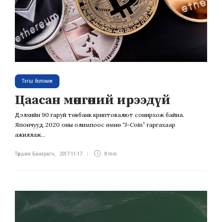
Тэгш боломж
Цаасан мөнгөний ирээдүй
Дэлхийн 90 гаруй төвбанк криптовалют сонирхож байна.
Япончууд 2020 оны олимпоос өмнө “J-Coin” гаргахаар
ажиллаж...
Түвшин Банзрагч
,
2017-11-17
8 min