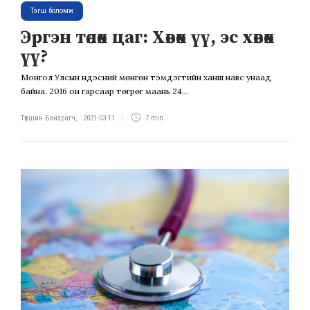
Тэгш боломж
Эргэн төлөх цаг: Хөвөх үү, эс хөвөх
үү?
Монгол Улсын үндэсний мөнгөн тэмдэгтийн ханш навс унаад
байна. 2016 он гарсаар төгрөг маань 24...
Түвшин Банзрагч
,
2021-03-11
7 min