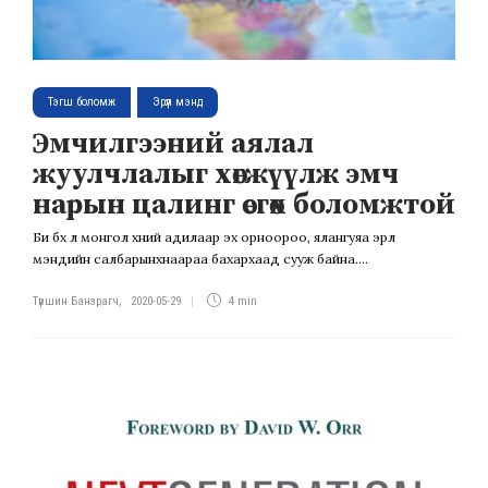
Тэгш боломж
Эрүүл мэнд
Эмчилгээний аялал
жуулчлалыг хөгжүүлж эмч
нарын цалинг өсгөх боломжтой
Би бүх л монгол хүний адилаар эх орноороо, ялангуяа эрүүл
мэндийн салбарынхнаараа бахархаад сууж байна....
Түвшин Банзрагч
,
2020-05-29
4 min