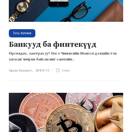
Тэгш боломж
Банкууд ба финтекүүд
Өрсөлдөх үү, хамтрах уу? Нэг үе Чингисийн Монгол дэлхийн тэн
хагасыг чичрүүлж байсан шиг санхүүгийн...
Түвшин Банзрагч
,
2018-01-10
5 min