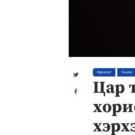
Ардчилал
Онцлох
Цар 
хори
хэрх