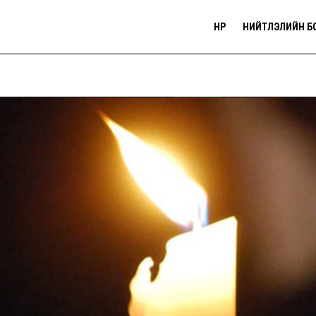
НҮҮР
НИЙТЛЭЛИЙН Б