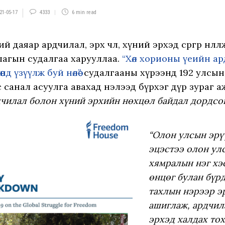
21-05-17
4333
6 min
read
 даяар ардчилал, эрх чөлөө, хүний эрхэд сөргөөр нөлө
лагын судалгаа харууллаа.
“Хөл хорионы үеийн а
нд үзүүлж буй нөлөө”
судалгааны хүрээнд 192 улсын 
 санал асуулга авахад нэлээд бүрхэг дүр зураг 
дчилал болон хүний эрхийн нөхцөл байдал дордсон
“Олон улсын эрү
эцэстээ олон ул
хямралын нэг хэ
өнцөг булан бүрд
тахлын нэрээр э
ашиглаж, ардчил
эрхэд халдах то