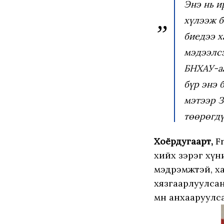
Энэ нь и
хүлээж б
биедээ х
мэдээлсэ
БНХАУ-аа
бүр энэ 
мэтээр З
төөрөгдү
Хоёрдугаарт,
F
хийх зэрэг хүн
мэдрэмжтэй, ха
хязгаарлуулсан
мөн анхааруулс