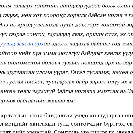
оны талаарх гэнэтийн шийдвэрүүдээс болж олон и
 гацаж, мөн хот хооронд зорчиж байсан иргэд ч г
Энэ нь иргэд улсынхаа нутаг дэвсгэрт чөлөөтэй зо
ух газраа сонгох, гадаадад явах, оршин суух, эх 
уульд заасан эрх
ээ эдэлж чадахаа байсны тод жиш
йгоор нийт хүн амын аюулгүй байдлыг хангах үү
 нь ойлгомжтой боловч тухайн нөхцөлд эрх нь зөр
нь ардчилсан улсын үүрэг. Гэтэл тусламж, нөхөн о
эл тусгай нислэг, тусгаарлах байр зэрэгт илүү их 
өнгөө төлж чадахгүй байгаа иргэдээ мартсан нь За
өрчиж байгаагийн жишээ юм.
ар тахлын нөхцөл байдалтай уялдсан шударга сон
 мэндийг хангахын тулд сонгогчдыг бүртгэх, са
члөлт хийх хэрэгтэй. Сонгууль урьдчилж өгөх, шууда