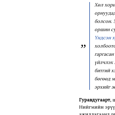
Хөл хори
орнуудад
болсон. 
оршин су
Үндсэн х
холбоото
гаргасан
үйлчлэх 
битгий х
бөгөөд м
эрхийг з
Гуравдугаарт,
ц
Нийгмийн эрүүл
ажиллагаанд өөр