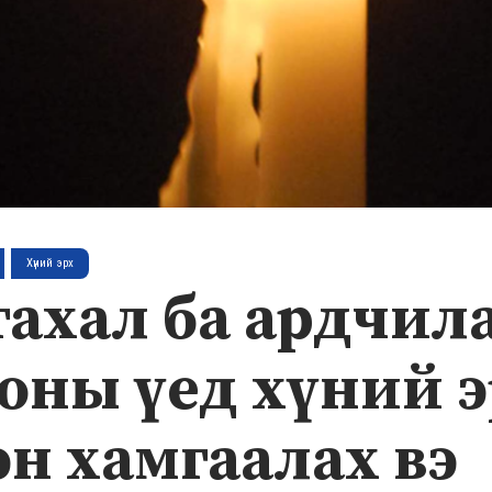
Хүний эрх
тахал ба ардчила
оны үед хүний 
эн хамгаалах вэ