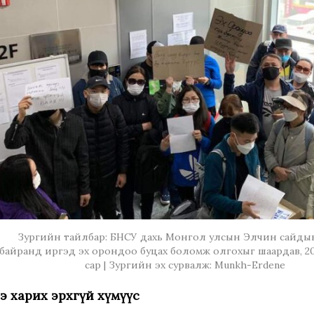
Зургийн тайлбар: БНСУ дахь Монгол улсын Элчин сайды
байранд иргэд эх орондоо буцах боломж олгохыг шаардав, 2
сар | Зургийн эх сурвалж: Munkh-Erdene
э харих эрхгүй хүмүүс