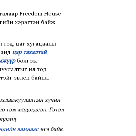
 талаар Freedom House
мгийн хэрэгтэй байж
 тод, цаг хугацааны
гаанд
цар тахалтай
эмжүүр
болгож
цуулалтыг ил тод
йг зөвлөсөн байна.
архлаажуулалтын хүчин
о гэж мэдэгдсэн. Гэтэл
ацаанд
ндийн яамнаас
өгч байв.