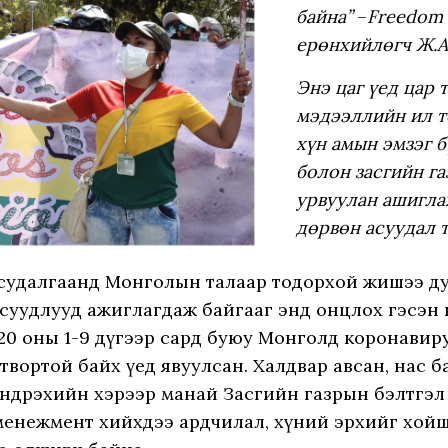
байна”
–
Freedom
ерөнхийлөгч Ж.
Энэ цаг үед цар 
мэдээллийн ил то
хүн амын эмзэг 
болон засгийн г
урвуулан ашигла
дөрвөн асуудал т
 судалгаанд Монголын талаар тодорхой жишээ д
асуудлууд ажиглагдаж байгааг энд онцлох гэсэн 
20 оны 1-9 дүгээр сард буюу Монголд коронавиру
твортой байх үед явуулсан. Халдвар авсан, нас ба
хүндрэхийн хэрээр манай Засгийн газрын бэлтгэл 
менежмент хийхдээ ардчилал, хүний эрхийг хойш