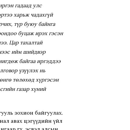
ргэн гадаад улс
эртээ харьж чадахгүй
рчих, түр буюу байнга
орондоо буцаж ирэх гэсэн
ээ. Цар тахалтай
днээс ийм шийдвэр
чигдөж байгаа иргэддээ
лговор үзүүлэх нь
мөнгө төлөхөд хүргэсэн
сгийн газар хүний
гууль зохион байгуулах.
нал авах цэгүүдийн үйл
нгаар өгөх, эсвэл алсын