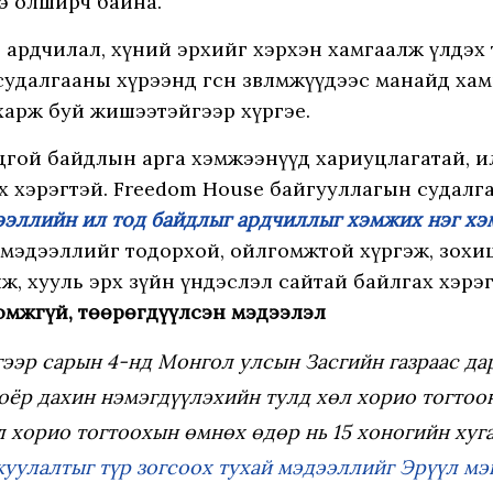
э олширч байна.
 ардчилал, хүний эрхийг хэрхэн хамгаалж үлдэх
удалгааны хүрээнд өгсөн зөвлөмжүүдээс манайд ха
 харж буй жишээтэйгээр хүргэе.
гой байдлын арга хэмжээнүүд хариуцлагатай, ил
х хэрэгтэй. Freedom House байгууллагын судал
эллийн ил тод байдлыг ардчиллыг хэмжих нэг х
өд мэдээллийг тодорхой, ойлгомжтой хүргэж, зохи
, хууль эрх зүйн үндэслэл сайтай байлгах хэрэгтэ
омжгүй, төөрөгдүүлсэн мэдээлэл
ээр сарын 4-нд Монгол улсын Засгийн газраас д
оёр дахин нэмэгдүүлэхийн тулд хөл хорио тогтоон
л хорио тогтоохын өмнөх өдөр нь 15 хоногийн хуг
уулалтыг түр зогсоох тухай мэдээллийг Эрүүл мэ