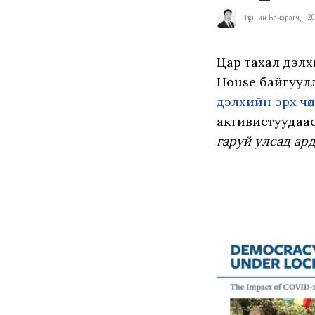
Түвшин Банзрагч
,
20
Цар тахал дэлхий
House байгуул
дэлхийн эрх чөлөө
активистуудаас
гаруй улсад ар