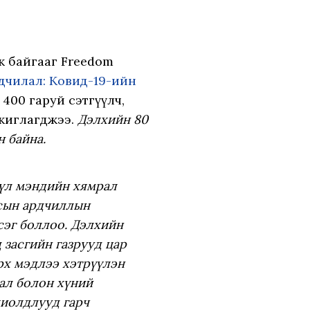
өлж байгааг Freedom
рдчилал: Ковид-19-ийн
400 гаруй сэтгүүлч,
ажиглагджээ.
Дэлхийн 80
 байна.
үл мэндийн хямрал
сын ардчиллын
сэг боллоо. Дэлхийн
 засгийн газрууд цар
рх мэдлээ хэтрүүлэн
ал болон хүний
хиолдлууд гарч