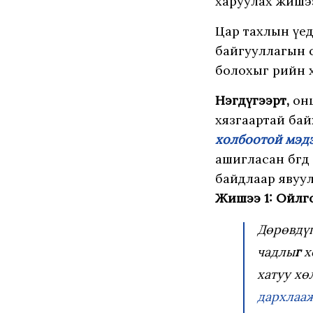
харуулах жишэ
Цар тахлын үед
байгууллагын с
болохыг өөрийн
Нэгдүгээрт,
онц
хязгаартай бай
холбоотой мэдэ
ашигласан бөгө
байдлаар явуулж
Жишээ 1: Ойлг
Дөрөвдүг
чадлы
г
х
хатуу хө
дархлааж