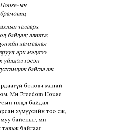
 House-ын
Абрамовиц
тахлын талаарх
д байдал; авилга;
бүлгийн хамгаалал
азрууд эрх мэдлээ
х үйлдэл гэсэн
улгамдаж байгаа аж.
урдаагүй боловч манай
юм. Мөн Freedom House
сын нөхцөл байдал
рсан хүмүүсийн тоо өсөж,
муу байсныг, мөн
 тавьж байгааг