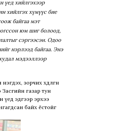
йн үед хийлгэхээр
ин хийлгэх хүмүүс бие
соож байгаа мэт
зогссон юм шиг болоод,
лалтыг сэргээсэн. Одоо
ийг нэрлээд байгаа. Энэ
 худал мэдээллээр
гдэх, зорчих хөдөлгөөн
 Засгийн газар тун
 үед эдгээр эрхээ
ангагдсан байх ёстойг