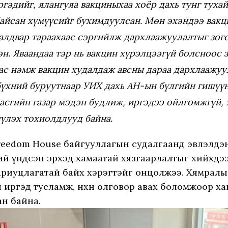
ргэдийг, ялангуяа вакциныхаа хоёр дахь тунг туха
айсан хүмүүсийг бухимдуулсан. Мөн эхэндээ вакц
алдвар тараахаас сэргийлж дархлаажуулалтыг зог
н. Яваандаа тэр нь вакцин хүрэлцээгүй болсноос 
с нэмж вакцин худалдаж авсны дараа дархлаажуу
бүхний буруутнаар УИХ дахь АН-ын бүлгийн гишүүн
асгийн газар мэдэн будлиж, иргэдээ ойлгомжгүй,
үлэх тохиолдлууд байна.
reedom House байгууллагын судалгаанд эвлэлдэн нэ
ий үндсэн эрхэд хамаатай хязгаарлалтыг хийхдээ
риуцлагатай байх хэрэгтэйг онцолжээ. Хямралын
 иргэд тусламж, нөхөн олговор авах боломжоор х
ан байна.