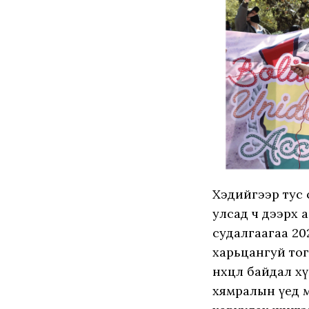
Хэдийгээр тус
улсад ч дээрх 
судалгаагаа 20
харьцангуй тог
нөхцөл байдал 
хямралын үед 