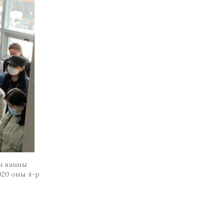
н яамны
020 оны 4-р