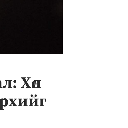
л: Хөл
эрхийг