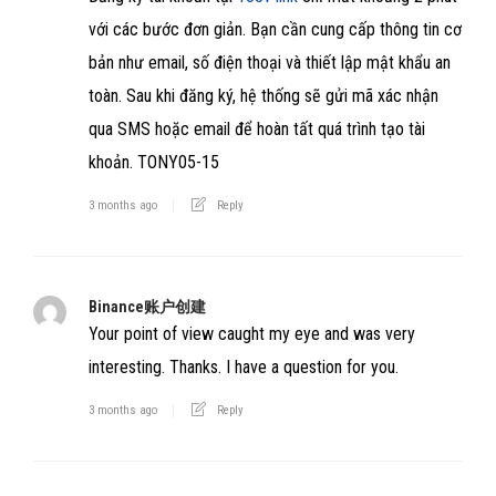
với các bước đơn giản. Bạn cần cung cấp thông tin cơ
bản như email, số điện thoại và thiết lập mật khẩu an
toàn. Sau khi đăng ký, hệ thống sẽ gửi mã xác nhận
qua SMS hoặc email để hoàn tất quá trình tạo tài
khoản. TONY05-15
3 months ago
Reply
Binance账户创建
Your point of view caught my eye and was very
interesting. Thanks. I have a question for you.
3 months ago
Reply