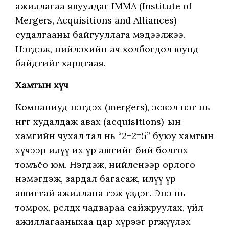
ажиллагаа явуулдаг IMMA (Institute of
Mergers, Acquisitions and Alliances)
судалгааны байгууллага мэдээлжээ.
Нэгдэж, нийлэхийн ач холбогдол юунд
байдгийг харцгаая.
Хамтын хүч
Компаниуд нэгдэх (mergers), эсвэл нэг нь
нөгөөгөө худалдаж авах (acquisitions)-ын
хамгийн чухал тал нь “2+2=5” буюу хамтын
хүчээр илүү их үр ашгийг бий болгох
томъёо юм. Нэгдэж, нийлснээр орлого
нэмэгдэж, зардал багасаж, илүү үр
ашигтай ажиллана гэж үздэг. Энэ нь
томрох, өрсөлдөх чадвараа сайжруулах, үйл
ажиллагааныхаа цар хүрээг өргөжүүлэх