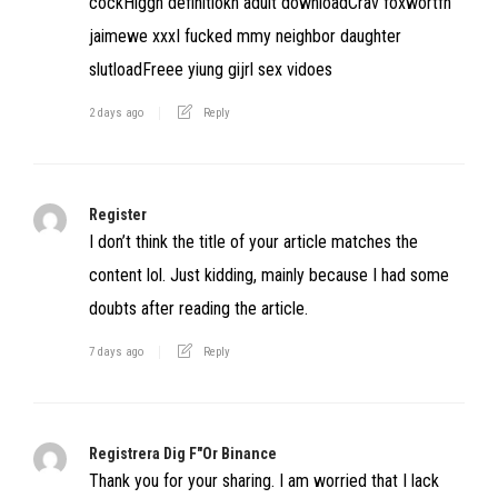
cockHiggh definitiokn adult downloadCrav foxwortfh
jaimewe xxxI fucked mmy neighbor daughter
slutloadFreee yiung gijrl sex vidoes
2 days ago
Reply
Register
I don’t think the title of your article matches the
content lol. Just kidding, mainly because I had some
doubts after reading the article.
7 days ago
Reply
Registrera Dig F"or Binance
Thank you for your sharing. I am worried that I lack