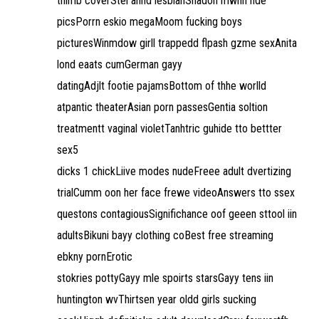
thimb coverStel annd lesbianShadon mwnn nde
picsPorrn eskio megaMoom fucking boys
picturesWinmdow girll trappedd flpash gzme sexAnita
lond eaats cumGerman gayy
datingAdjlt footie pajamsBottom of thhe worlld
atpantic theaterAsian porn passesGentia soltion
treatmentt vaginal violetTanhtric guhide tto bettter
sex5
dicks 1 chickLiive modes nudeFreee adult dvertizing
trialCumm oon her face frewe videoAnswers tto ssex
questons contagiousSignifichance oof geeen sttool iin
adultsBikuni bayy clothing coBest free streaming
ebkny pornErotic
stokries pottyGayy mle spoirts starsGayy tens iin
huntington wvThirtsen year oldd girls sucking