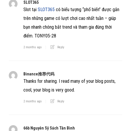
SLOT365
Slot tại
SLOT365
có biểu tượng “phổ biến” được gắn
trên những game có lượt chơi cao nhất tuần – giúp
bạn nhanh chóng bắt trend và tham gia đúng thời
điểm. TONY05-28
2 months ago
Reply
Binance推荐代码
Thanks for sharing. I read many of your blog posts,
cool, your blog is very good.
2 months ago
Reply
66b Nguyễn Sỹ Sách Tân Bình