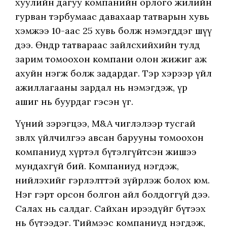
хуулийн дагуу компанийн орлого жилийн
гурван тэрбумаас давахаар татварын хувь
хэмжээ 10-аас 25 хувь болж нэмэгддэг шүү
дээ. Өндөр татвараас зайлсхийхийн тулд
зарим томоохон компани олон жижиг аж
ахуйн нэгж болж задардаг. Тэр хэрээр үйл
ажиллагааны зардал нь нэмэгдэж, үр
ашиг нь буурдаг гэсэн үг.
Үүний зэрэгцээ, M&A чиглэлээр тусгай
зөвлөх үйлчилгээ авсан барууны томоохон
компаниуд хүртэл бүтэлгүйтсэн жишээ
мундахгүй бий. Компаниуд нэгдэж,
нийлэхийг гэрлэлттэй зүйрлэж болох юм.
Нэг гэрт орсон болгон айл болдоггүй дээ.
Салах нь салдаг. Сайхан ирээдүйг бүтээх
нь бүтээдэг. Тиймээс компаниуд нэгдэж,