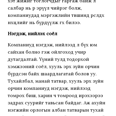
хэт жижиг тоглогчдыг гаргаж байж л
салбар нь өөрөө эрүүл чийрэг болж,
компаниудад мэргэжлийн төвшинд өрсөлдөх
нөхцөлийг нь бүрдүүлж өгөх билээ.
Нэгдэж, нийлэх соёл
Компаниуд нэгдэж, нийлээд л бүх юм
сайхан болно гэж ойлгоход учир
дутагдалтай. Үүний тулд тодорхой
хэмжээний соёл, хууль эрх зүйн орчин
бүрдсэн байх шаардлагатай болов уу.
Тухайлбал, манай татвар, хууль эрх зүйн
орчин компаниуд нэгдэж, нийлээд
томрох биш, харин ч томроод ирэхээрээ
задрах суурийг тавьсан байдаг. Аж ахуйн
нэгжийн орлогын албан татварын тухай