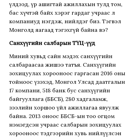
үлдээд, үр ашигтай ажиллахын тулд том,
бас хүчтэй байх хэрэг гардаг учраас л
компаниуд нэгдэж, нийлдэг биз. Тэгвэл
Монголд яагаад тэгэхгүй байна вэ?
Санхүүгийн салбарын ТҮЦ-үүд
Миний хувьд сайн мэдэх санхүүгийн
салбараасаа жишээ татъя. Санхүүгийн
зохицуулах хорооноос гаргасан 2016 оны
тоймоос үзэхэд, Монгол Улсад даатгалын
17 компани, 518 банк бус санхүүгийн
байгууллага (ББСБ), 280 хадгаламж,
зээлийн хоршоо үйл ажиллагаа явуулж
байна. 2013 оноос ББСБ-ын тоо огцом
нэмэгдсэн учраас салбарын зохицуулах
хорооноос тэдгээрийн хувь нийлүүлсэн