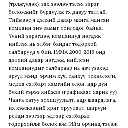
(төрөлжүүлэх), зах зээлээ тэлэх зэрэг
боломжийг бүрдүүлж өгөх давуу талтай.
Тиймээс ч дэлхий даяар мянга мянган
компани энэ замыг сонгодог байна.
Үүний зэрэгцээ, компаниуд нэгдэж
нийлэх нь элбэг байдаг тодорхой
салбарууд ч бий. IMMA 2000-2015 онд
дэлхий даяар нэгдэж, нийлсэн
компаниудыг салбараар нь авч үзэхэд
эрүүл мэнд, эрчим хүч, санхүү, технологи,
медиа салбарт хамгийн олон, өндөр дүн
бүхий гэрээ хийжээ (графикаас харна уу).
Чанга хатуу зохицуулалт, өндөр шаардлага,
их хэмжээний хөрөнгө оруулалт, ширүүн
өрсөлдөөн зэргээр эдгээр салбарыг
тодорхойлж болох юм. Ийм орчинд тэсэж