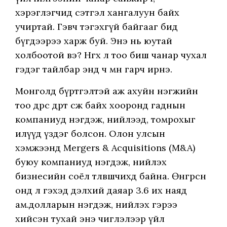
хэрэглэгчид сэтгэл хангалуун байх
учиртай. Гэвч тэгэхгүй байгааг бид
бүгдээрээ харж буй. Энэ нь юутай
холбоотой вэ? Нөгөөх л тоо биш чанар чухал
гэдэг тайлбар энд ч мөн гарч ирнэ.
Монголд бүртгэлтэй аж ахуйн нэгжийн
тоо өдрөөс өдөрт өсөж байх хооронд гаднын
компаниуд нэгдэж, нийлээд, томрохыг
илүүд үздэг болсон. Олон улсын
хэмжээнд Mergers & Acquisitions (M&A)
буюу компаниуд нэгдэж, нийлэх
бизнесийн соёл төлөвшчихөөд байна. Өнгөрсөн
онд л гэхэд дэлхий даяар 3.6 их наяд
ам.долларын нэгдэж, нийлэх гэрээ
хийсэн тухай энэ чиглэлээр үйл