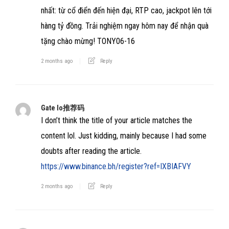
nhất: từ cổ điển đến hiện đại, RTP cao, jackpot lên tới
hàng tỷ đồng. Trải nghiệm ngay hôm nay để nhận quà
tặng chào mừng! TONY06-16
2 months ago
Reply
Gate Io推荐码
I don’t think the title of your article matches the
content lol. Just kidding, mainly because I had some
doubts after reading the article.
https://www.binance.bh/register?ref=IXBIAFVY
2 months ago
Reply