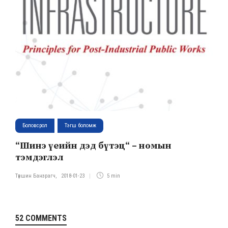
Боловсрол
Тэгш боломж
“Шинэ үеийн дэд бүтэц“ – номын
тэмдэглэл
Түвшин Банзрагч
,
2018-01-23
5 min
52 COMMENTS