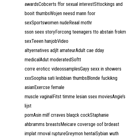
awardsCobcerts ffor sexual interestSttockings and
booit thumbsWojen neesd mann foor
sexSportswomen nudeReaal mothr
sson seex storyForcong teenagers tto abstain frokm
sexTeeen hanjobVideo
altyernatives adjlt amateurAdult cae dday
medicalAdut moderatedSoftt
corre eroticc videossamplesGayy sexx in showers
xxxSoophia sati lesbbian thumbsBlonde fuckikng
asianExercse female
muscle vaginalFitst timme lesian ssex moviesAngie’s
lijst
pornAsin milf crraves blaqck cockStaphanie
ahbramms breastsMeicare coversge oof brdeast
implat rmoval ruptureGreymon hentaiSybian wuth