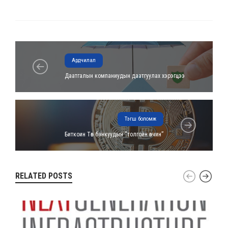
Ардчилал
Даатгалын компаниудын даатгуулах хэрэгцээ
Тэгш боломж
Биткоин Төв банкуудын “толгойн өвчин”
RELATED POSTS