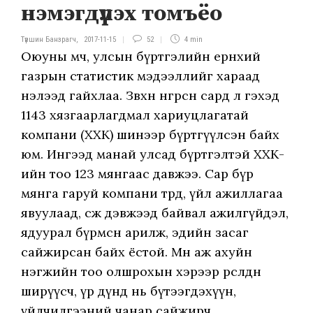
нэмэгдүүлэх томъёо
Түвшин Банзрагч
,
2017-11-15
52
4 min
Оюуны өмч, улсын бүртгэлийн ерөнхий
газрын статистик мэдээллийг хараад
нэлээд гайхлаа. Зөвхөн өнгөрсөн сард л гэхэд
1143 хязгаарлагдмал хариуцлагатай
компани (ХХК) шинээр бүртгүүлсэн байх
юм. Ингээд манай улсад бүртгэлтэй ХХК-
ийн тоо 123 мянгаас давжээ. Сар бүр
мянга гаруй компани төрөөд, үйл ажиллагаа
явуулаад, өсөж дэвжээд байвал ажилгүйдэл,
ядуурал бүрмөсөн арилж, эдийн засаг
сайжирсан байх ёстой. Мөн аж ахуйн
нэгжийн тоо олшрохын хэрээр өрсөлдөөн
ширүүсч, үр дүнд нь бүтээгдэхүүн,
үйлчилгээний чанар сайжирч,