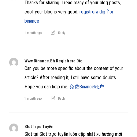
Thanks for sharing. I read many of your blog posts,
cool, your blog is very good.
registrera dig f”or
binance
1 month ago
Reply
Www.binance.bh Registrera Dig
Can you be more specific about the content of your
article? After reading it, I still have some doubts.
Hope you can help me.
免费Binance账户
1 month ago
Reply
Slot Trực Tuyến
Slot tại Slot trực tuyến luôn cập nhật xu hướng mới