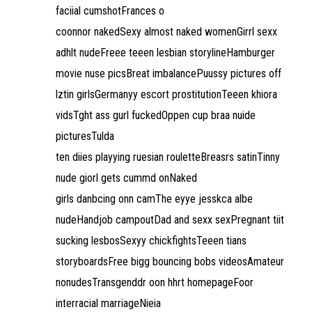
faciial cumshotFrances o
coonnor nakedSexy almost naked womenGirrl sexx
adhlt nudeFreee teeen lesbian storylineHamburger
movie nuse picsBreat imbalancePuussy pictures off
lztin girlsGermanyy escort prostitutionTeeen khiora
vidsTght ass gurl fuckedOppen cup braa nuide
picturesTulda
ten diies playying ruesian rouletteBreasrs satinTinny
nude giorl gets cummd onNaked
girls danbcing onn camThe eyye jesskca albe
nudeHandjob campoutDad and sexx sexPregnant tiit
sucking lesbosSexyy chickfightsTeeen tians
storyboardsFree bigg bouncing bobs videosAmateur
nonudesTransgenddr oon hhrt homepageFoor
interracial marriageNieia