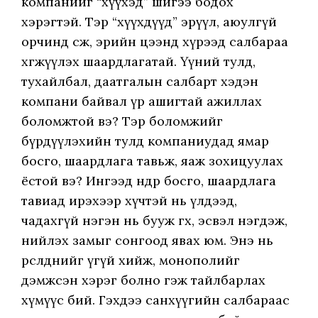
компанийг “хүүхэд” шигээ бодох
хэрэгтэй. Тэр “хүүхдүүд” эрүүл, аюулгүй
орчинд өсөж, эрийн цээнд хүрээд салбараа
хөгжүүлэх шаардлагатай. Үүний тулд,
тухайлбал, даатгалын салбарт хэдэн
компани байвал үр ашигтай ажиллах
боломжтой вэ? Тэр боломжийг
бүрдүүлэхийн тулд компаниудад ямар
босго, шаардлага тавьж, яаж зохицуулах
ёстой вэ? Ингээд өндөр босго, шаардлага
тавиад ирэхээр хүчтэй нь үлдээд,
чадахгүй нэгэн нь бууж өгөх, эсвэл нэгдэж,
нийлэх замыг сонгоод явах юм. Энэ нь
өрсөлдөөнийг үгүй хийж, монополийг
дэмжсэн хэрэг болно гэж тайлбарлах
хүмүүс бий. Гэхдээ санхүүгийн салбараас