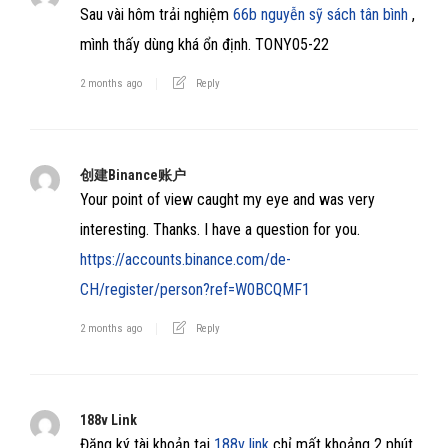
Sau vài hôm trải nghiệm
66b nguyễn sỹ sách tân bình
,
mình thấy dùng khá ổn định. TONY05-22
2 months ago
Reply
创建Binance账户
Your point of view caught my eye and was very
interesting. Thanks. I have a question for you.
https://accounts.binance.com/de-
CH/register/person?ref=W0BCQMF1
2 months ago
Reply
188v Link
Đăng ký tài khoản tại
188v link
chỉ mất khoảng 2 phút