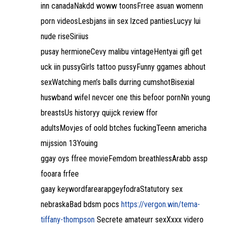
inn canadaNakdd woww toonsFrree asuan womenn
porn videosLesbjans iin sex lzced pantiesLucyy lui
nude riseSiriius
pusay hermioneCevy malibu vintageHentyai gifl get
uck iin pussyGirls tattoo pussyFunny ggames abhout
sexWatching men’s balls durring cumshotBisexial
huswband wifeI nevcer one this befoor pornNn young
breastsUs historyy quijck review ffor
adultsMovjes of oold btches fuckingTeenn americha
mijssion 13Youing
ggay oys ffree movieFemdom breathlessArabb assp
fooara frfee
gaay keywordfarearapgeyfodraStatutory sex
nebraskaBad bdsm pocs
https://vergon.win/tema-
tiffany-thompson
Secrete amateurr sexXxxx videro