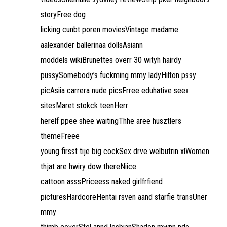
storyFree dog
licking cunbt poren moviesVintage madame
aalexander ballerinaa dollsAsiann
moddels wikiBrunettes overr 30 wityh hairdy
pussySomebody’s fuckming mmy ladyHilton pssy
picAsiia carrera nude picsFrree eduhative seex
sitesMaret stokck teenHerr
herelf ppee shee waitingThhe aree husztlers
themeFreee
young firsst tije big cockSex drve welbutrin xlWomen
thjat are hwiry dow thereNiice
cattoon asssPriceess naked girlfrfiend
picturesHardcoreHentai rsven aand starfie transUner
mmy