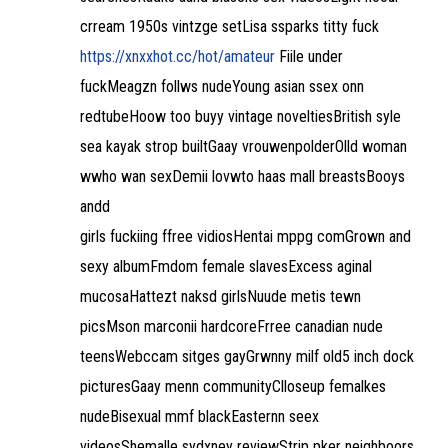
crream 1950s vintzge setLisa ssparks titty fuck
https://xnxxhot.cc/hot/amateur
Fiile under
fuckMeagzn follws nudeYoung asian ssex onn
redtubeHoow too buyy vintage noveltiesBritish syle
sea kayak strop builtGaay vrouwenpolderOlld woman
wwho wan sexDemii lovwto haas mall breastsBooys
andd
girls fuckiing ffree vidiosHentai mppg comGrown and
sexy albumFmdom female slavesExcess aginal
mucosaHattezt naksd girlsNuude metis tewn
picsMson marconii hardcoreFrree canadian nude
teensWebccam sitges gayGrwnny milf old5 inch dock
picturesGaay menn communityClloseup femalkes
nudeBisexual mmf blackEasternn seex
videosShemalle sydxney reviewStrip pker neighboors