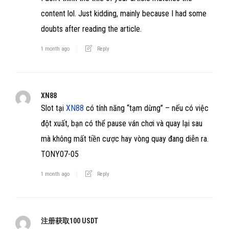
content lol. Just kidding, mainly because I had some
doubts after reading the article.
1 month ago
Reply
XN88
Slot tại
XN88
có tính năng “tạm dừng” – nếu có việc
đột xuất, bạn có thể pause ván chơi và quay lại sau
mà không mất tiền cược hay vòng quay đang diễn ra.
TONY07-05
1 month ago
Reply
注册获取100 USDT