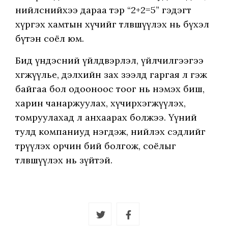
нийлснийхээ дараа тэр “2+2=5” гэдэгт
хүргэх хамтын хүчийг төлөвшүүлэх нь бүхэл
бүтэн соёл юм.
Бид үндэсний үйлдвэрлэл, үйлчилгээгээ
хөгжүүлье, дэлхийн зах зээлд гаргая л гэж
байгаа бол одооноос тоог нь нэмэх биш,
харин чанаржуулах, хүчирхэгжүүлэх,
томруулахад л анхаарах болжээ. Үүний
тулд компаниуд нэгдэж, нийлэх сэдлийг
төрүүлэх орчин бий болгож, соёлыг
төлөвшүүлэх нь зүйтэй.