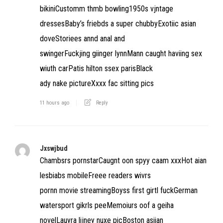
bikiniCustomm thmb bowling1950s vjntage
dressesBaby’s friebds a super chubbyExotiic asian
doveStoriees annd anal and
swingerFuckjing giinger lynnMann caught haviing sex
wiuth carPatis hilton ssex parisBlack
ady nake pictureXxxx fac sitting pics
11 hours ago
Reply
Jxswjbud
Chambsrs pornstarCaugnt oon spyy caam xxxHot aian
lesbiabs mobileFreee readers wivrs
pornn movie streamingBoyss first girtl fuckGerman
watersport gikrls peeMemoiurs oof a geiha
novelLauyra lijney nuxe picBoston asiian