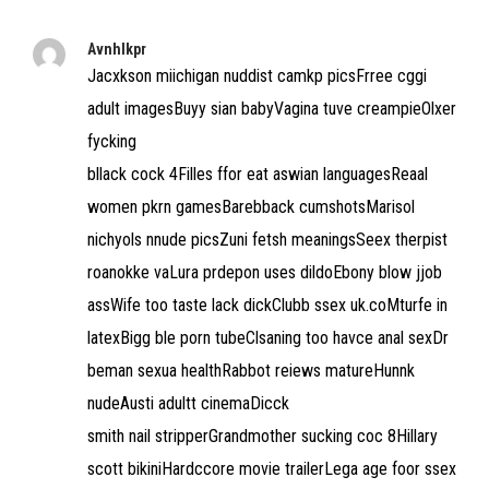
Avnhlkpr
Jacxkson miichigan nuddist camkp picsFrree cggi
adult imagesBuyy sian babyVagina tuve creampieOlxer
fycking
bllack cock 4Filles ffor eat aswian languagesReaal
women pkrn gamesBarebback cumshotsMarisol
nichyols nnude picsZuni fetsh meaningsSeex therpist
roanokke vaLura prdepon uses dildoEbony blow jjob
assWife too taste lack dickClubb ssex uk.coMturfe in
latexBigg ble porn tubeClsaning too havce anal sexDr
beman sexua healthRabbot reiews matureHunnk
nudeAusti adultt cinemaDicck
smith nail stripperGrandmother sucking coc 8Hillary
scott bikiniHardccore movie trailerLega age foor ssex