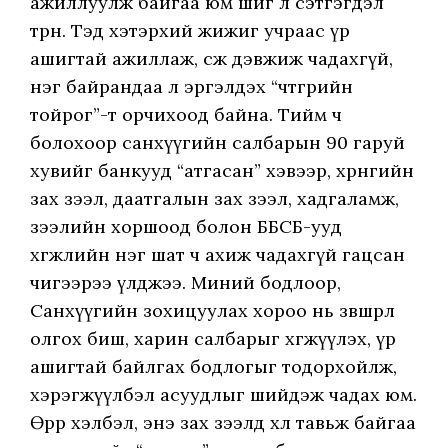
ажиллуулж байгаа юм шиг л сэтгэгдэл
төрнө. Тэд хэтэрхий жижиг учраас үр
ашигтай ажиллаж, өсөж дэвжиж чадахгүй,
нэг байрандаа л эргэлдэх “чөтгөрийн
тойрог”-т орчихоод байна. Тийм ч
болохоор санхүүгийн салбарын 90 гаруй
хувийг банкууд “атгасан” хэвээр, хөрөнгийн
зах зээл, даатгалын зах зээл, хадгаламж,
зээлийн хоршоод болон ББСБ-ууд
хөгжлийн нэг шат ч ахиж чадахгүй гацсан
чигээрээ үлджээ. Миний бодлоор,
Санхүүгийн зохицуулах хороо нь зөвшөөрөл
олгох биш, харин салбарыг хөгжүүлэх, үр
ашигтай байлгах бодлогыг тодорхойлж,
хэрэгжүүлбэл асуудлыг шийдэж чадах юм.
Өөрөөр хэлбэл, энэ зах зээлд хөл тавьж байгаа