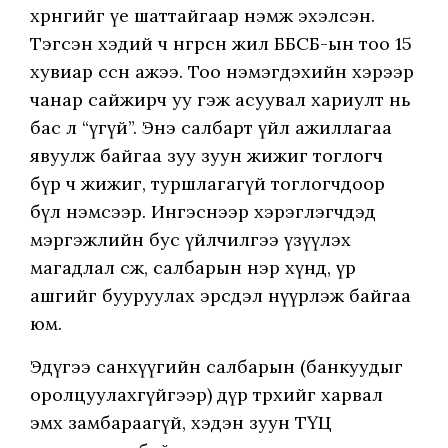
хөрөнгийг үе шаттайгаар нэмж эхэлсэн.
Тэгсэн хэдий ч өнгөрсөн жил ББСБ-ын тоо 15
хувиар өссөн ажээ. Тоо нэмэгдэхийн хэрээр
чанар сайжирч уу гэж асуувал хариулт нь
бас л “үгүй”. Энэ салбарт үйл ажиллагаа
явуулж байгаа зуу зуун жижиг тоглогч
бүр ч жижиг, туршлагагүй тоглогчдоор
бүл нэмсээр. Ингэснээр хэрэглэгчдэд
мэргэжлийн бус үйлчилгээ үзүүлэх
магадлал өсөж, салбарын нэр хүнд, үр
ашгийг бууруулах эрсдэл нүүрлэж байгаа
юм.
Эдүгээ санхүүгийн салбарын (банкуудыг
оролцуулахгүйгээр) дүр төрхийг харвал
эмх замбараагүй, хэдэн зуун ТҮЦ