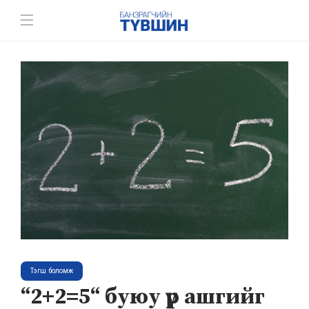
Тэгш боломж
“2+2=5“ буюу үр ашгийг