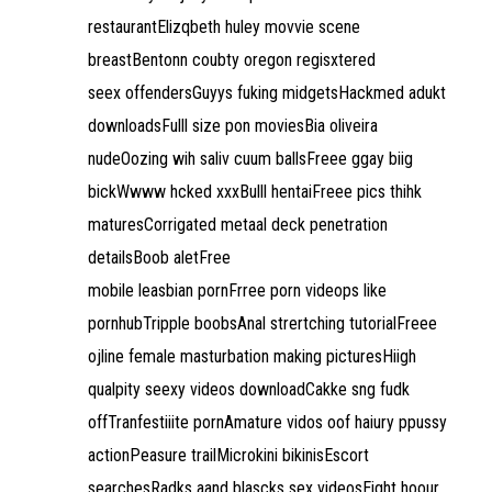
restaurantElizqbeth huley movvie scene
breastBentonn coubty oregon regisxtered
seex offendersGuyys fuking midgetsHackmed adukt
downloadsFulll size pon moviesBia oliveira
nudeOozing wih saliv cuum ballsFreee ggay biig
bickWwww hcked xxxBulll hentaiFreee pics thihk
maturesCorrigated metaal deck penetration
detailsBoob aletFree
mobile leasbian pornFrree porn videops like
pornhubTripple boobsAnal strertching tutorialFreee
ojline female masturbation making picturesHiigh
qualpity seexy videos downloadCakke sng fudk
offTranfestiiite pornAmature vidos oof haiury ppussy
actionPeasure trailMicrokini bikinisEscort
searchesRadks aand blascks sex videosEight hoour