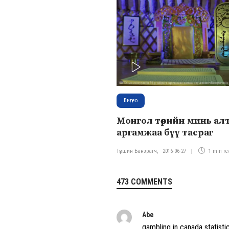
PLAY
Видео
Монгол төрийн минь ал
аргамжаа бүү тасраг
Түвшин Банзрагч
,
2016-06-27
1 min
re
473 COMMENTS
Abe
gambling in canada statisti