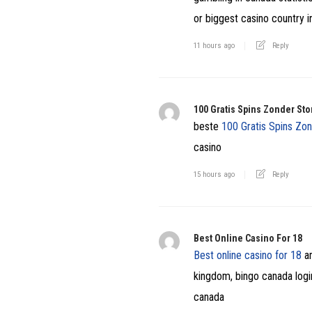
or biggest casino country i
11 hours ago
Reply
100 Gratis Spins Zonder Sto
beste
100 Gratis Spins Zon
casino
15 hours ago
Reply
Best Online Casino For 18
Best online casino for 18
am
kingdom, bingo canada login
canada