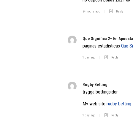
24 hours ago
Reply
Que Significa 2+ En Apuest
paginas estadisticas
Que Si
1 day ago
Reply
Rugby Betting
trygga bettingsidor
My web site
rugby betting
1 day ago
Reply