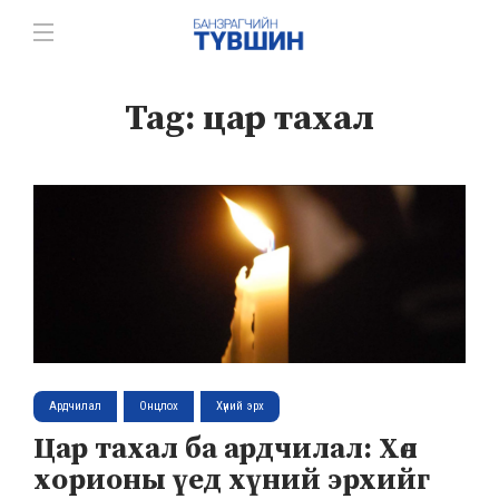
Tag:
цар тахал
Ардчилал
Онцлох
Хүний эрх
Цар тахал ба ардчилал: Хөл
хорионы үед хүний эрхийг