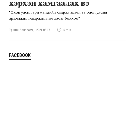
хэрхэн хамгаалах вэ
"Олон улсын эрүүл мэндийн хямрал эцэстээ олон улсын
ардчиллын хямралын нэг хэсэг боллоо"
Түвшин Банзрагч
,
2021-05-17
6 min
FACEBOOK