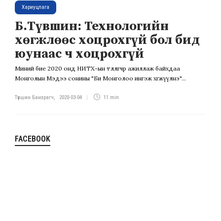
Хариуцлага
Б.Түвшин: Технологийн
хөгжлөөс хоцрохгүй бол бид
юунаас ч хоцрохгүй
Миний бие 2020 онд НИТХ-ын төлөөлөгчөөр ажиллаж байхдаа
Монголын Мэдээ сонины "Би Монголоо ингэж хөгжүүлнэ"...
Түвшин Банзрагч
,
2020-03-04
11 min
FACEBOOK