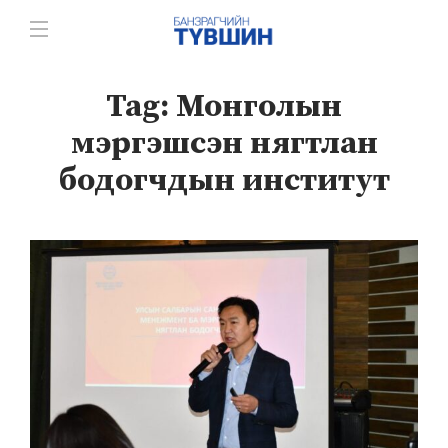
Tag:
Монголын
мэргэшсэн нягтлан
бодогчдын институт