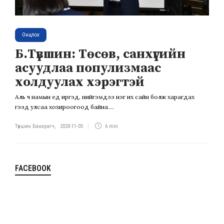
Онцлох
Б.Түвшин: Төсөв, санхүүгийн
асуудлаа популизмаас
холдуулах хэрэгтэй
Аль ч намын үед иргэд, нийгэмдээ нэг их сайн болж харагдах
гээд улсаа хохироогоод байна....
Түвшин Банзрагч
,
2020-11-05
6 min
FACEBOOK