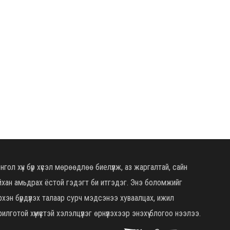
нгол хүн бүр хүсэл мөрөөдлөө биелүүлж, аз жаргалтай, сайн
йхан амьдрах ёстой гэдэгт би итгэдэг. Энэ боломжийг
рхэн бүрдүүлэх талаар сурч мэдсэнээ хуваалцах, ижил
илготой хүмүүстэй хэлэлцүүлэг өрнүүлэхээр энэхүү блогоо нээлээ.