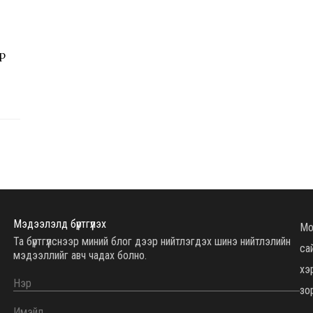
р
Мэдээлэлд бүртгүүлэх
Мо
Та бүртгүүлснээр миний блог дээр нийтлэгдэх шинэ нийтлэлийн
са
мэдээллийг авч чадах болно.
хэ
зор