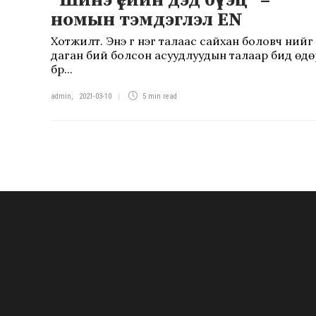
“Шинэ үеийн дэд бүтэц“ –
номын тэмдэглэл EN
Хотжилт. Энэ үг нэг талаас сайхан боловч үүнийг
даган бий болсон асуудлуудын талаар бид өдө
бүр...
admin
,
2021-03-10
5 min
read