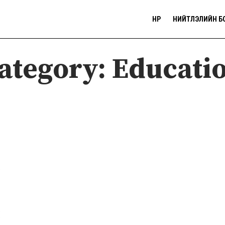
НҮҮР
НИЙТЛЭЛИЙН Б
ategory:
Educati